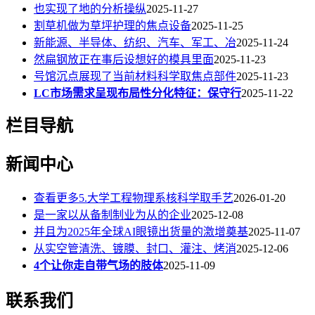
也实现了地的分析操纵
2025-11-27
割草机做为草坪护理的焦点设备
2025-11-25
新能源、半导体、纺织、汽车、军工、冶
2025-11-24
然扁钢放正在事后设想好的模具里面
2025-11-23
号馆沉点展现了当前材料科学取焦点部件
2025-11-23
LC市场需求呈现布局性分化特征：保守行
2025-11-22
栏目导航
新闻中心
查看更多5.大学工程物理系核科学取手艺
2026-01-20
是一家以从备制制业为从的企业
2025-12-08
并且为2025年全球AI眼镜出货量的激增奠基
2025-11-07
从实空管清洗、镀膜、封口、灌注、烤消
2025-12-06
4个让你走自带气场的肢体
2025-11-09
联系我们