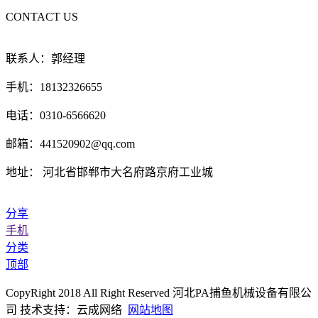
CONTACT US
联系人：郭经理
手机：18132326655
电话：0310-6566620
邮箱：441520902@qq.com
地址： 河北省邯郸市大名府路京府工业城
分享
手机
分类
顶部
CopyRight 2018 All Right Reserved 河北PA捕鱼机械设备有限公
司 技术支持：云成网络
网站地图