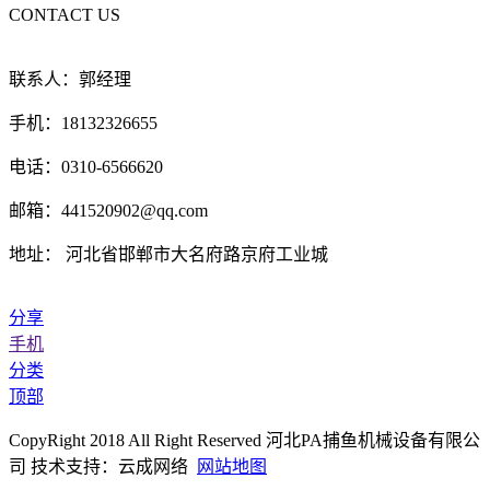
CONTACT US
联系人：郭经理
手机：18132326655
电话：0310-6566620
邮箱：441520902@qq.com
地址： 河北省邯郸市大名府路京府工业城
分享
手机
分类
顶部
CopyRight 2018 All Right Reserved 河北PA捕鱼机械设备有限公
司 技术支持：云成网络
网站地图