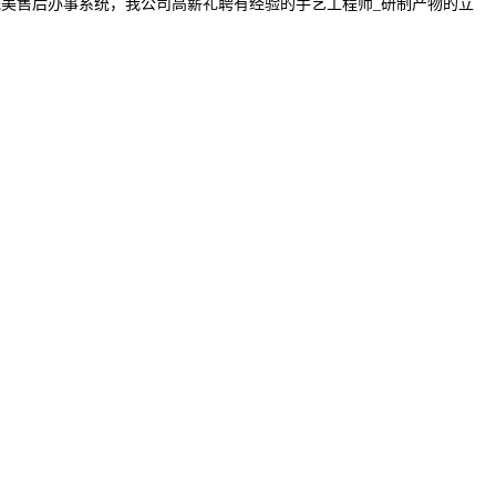
美售后办事系统，我公司高薪礼聘有经验的手艺工程师_研制产物的立