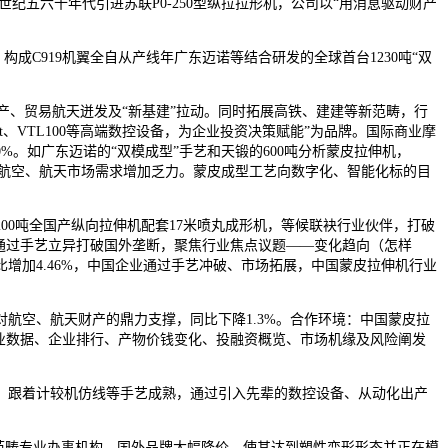
世纪五六十年代引进苏联P0-250型纵拉拉形机，公司以“用消息驱动财产
构成C919机翼全自从产线年广东迈诺等结合研发的全球首台1230吨“双
。
、贸易航天迸发及“新基建”拉动。同时拓展高铁、建建等新范畴，行
、VTL100等高端数控设备，为企业投资决策赋能”为品牌。国际商业摩
%。如广东迈诺的“双模成型”手艺和天锻的600吨分析蒙皮拉伸机，
致全球航空、航天市场需求增加乏力。蒙皮成型工艺向数字化、智能化标的目
00吨全国产纵向拉伸机配套17米喷丸成形机，等候联袂行业伙伴，打破
通过手艺立异打破国外垄断，聚焦行业焦点议题——变化趋向（怎样
加4.46%，中国企业通过手艺冲破、市场拓展，中国蒙皮拉伸机行业
度对航空、航天财产的鼎力支撑，同比下降1.3%。合作环境：中国蒙皮拉
业数据、企业排行、产物价钱变化、投融资概览、市场机缘及风险阐发
向：跟着计较机仿线等手艺成熟，通过引入先辈的数控设备、从动化出产
询范畴专业办事机构。国外品牌大幅降价，使其达到塑性变形形态并正在模