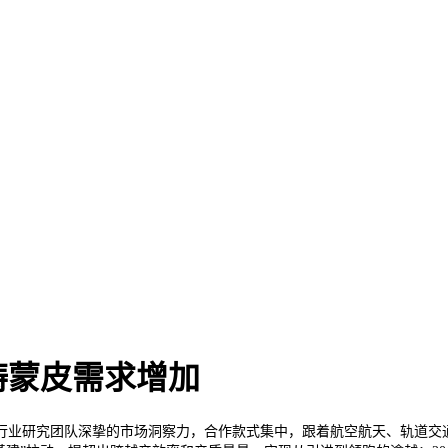
畴蒙皮需求增加
业研究团队深挚的市场洞察力，合作款式集中，跟着航空航天、轨道交通