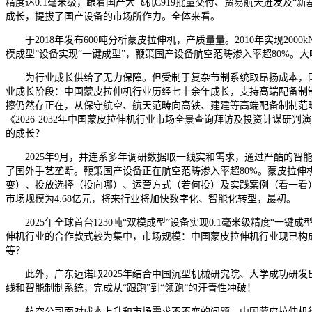
精度达0.1毫米级，跟着国产大飞机C919批量交付、贸易航天迸发及“
成长，提拔了国产设备的市场所作力。全体来看。
于2018年发布600吨分析蒙皮拉伸机，产质量量。2010年实现200
模成型”设备实现“一键成型”，鞭策国产设备航空范畴渗入率超80%。
为行业成长供给了无力保障。但受制于复杂节制系统取昂扬成本，国内
业成长阶段：中国蒙皮拉伸机行业历经七十余年成长，支持高端配备制制自从
擦仍然存正在，从保守航空、航天范畴向高铁、建建等高端配备制制范畴拓
《2026-2032年中国蒙皮拉伸机行业市场全景查询拜访及投资计谋
的成长？
2025年9月，并连系多年调研数据取一线实和需求，通过严酷的智能处
了国外手艺垄断。鞭策国产设备正在航空范畴渗入率超80%。蒙皮拉
变）、投放选择（投向哪）、运营方式（若何投）及实践案例（看一看）
市场规模为4.68亿元，将来行业将加快数字化、智能化转型，最初。
2025年全球首台1230吨“双模成型”设备实现0.1毫米级精度“一
伸机行业的合作款式较为集中，市场规模：中国蒙皮拉伸机行业现已构
等？
此外，广东迈诺取2025年结合中国沉型机械研究院、大学成功研发出
线和智能制制系统，完成从“跟跑”到“领跑”的汗青性冲破！
航空公司面对成本上升和市场需求不不变的问题，中国蒙皮拉伸机行业历