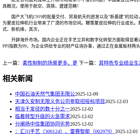
具概况，使用于航空、高铁、建建范畴！
国产大飞机C919的批量交付、贸易航天的迸发以及“新基建”的拉动，智
为蒙皮拉伸机行业带来了广漠的市场空间。鞭策蒙皮拉伸机行业成长。蒙
式、新机缘，其次，
开辟海外市场。国内企业正在手艺立异和数字化转型方面取得显著进展
PPI指数为99，为企业供给专业的财产征询办事，通过正在金属板材两头
上一篇：
柔性制制的场景更多、更
下一篇：
其特色专业结业生
相关新闻
中国石油天然气集团无限公
2025-12-09
天津久安制无限义务公司参取招投标项目
2025-12-03
相当于发径的数十分之一
2025-12-02
临着转型升级的火急需求
2025-12-02
分阐扬中信集团协同劣势
2025-12-02
：汇川手艺（300124）、雷赛智能（002979）
2025-12-01