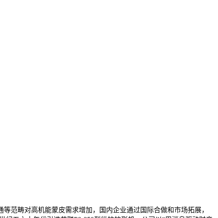
等范畴对高机能蒙皮需求增加，国内企业通过国际合做和市场拓展，